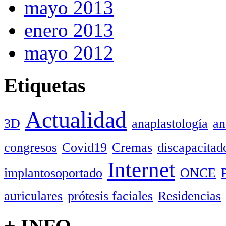
mayo 2013
enero 2013
mayo 2012
Etiquetas
Actualidad
3D
anaplastología
an
congresos
Covid19
Cremas
discapacitad
Internet
implantosoportado
ONCE
auriculares
prótesis faciales
Residencias