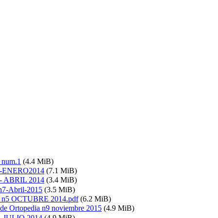
a num.1
(4.4 MiB)
.2 -ENERO2014
(7.1 MiB)
3 - ABRIL 2014
(3.4 MiB)
7-Abril-2015
(3.5 MiB)
ia n5 OCTUBRE 2014.pdf
(6.2 MiB)
 de Ortopedia n9 noviembre 2015
(4.9 MiB)
 - JULIO 2014
(4.9 MiB)