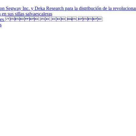
on Segway Inc. y Deka Research para la distribución de la revolucion
en sus sillas salvaescaleras
s Craneales      
s