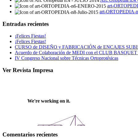
art-ORTOPED
art-ORTOPEDIA-n8
Entradas recientes
¡Felices Fiestas!
¡Felices Fiestas!
CURSO de DISEÑO y FABRICACIÓN de ENCAJES SUB
Acuerdo de Colaboración de MEDI con el CLUB BASQU
IV Congreso Nacional sobre Técnicas Ortoprotésicas
Ver Revista Impresa
Comentarios recientes