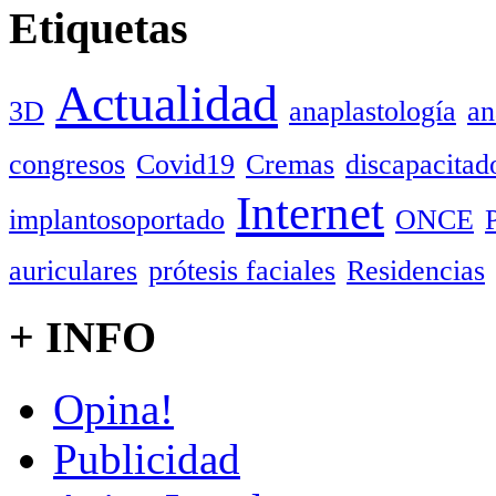
Etiquetas
Actualidad
3D
anaplastología
an
congresos
Covid19
Cremas
discapacitad
Internet
implantosoportado
ONCE
auriculares
prótesis faciales
Residencias
+ INFO
Opina!
Publicidad