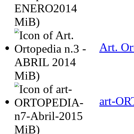
MiB)
Art. O
MiB)
art-OR
MiB)