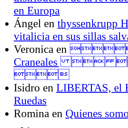
en Europa
Ángel
en
thyssenkrupp H
vitalicia en sus sillas sal
Veronica
en
Tall
Craneales  

Isidro
en
LIBERTAS, el El
Ruedas
Romina
en
Quienes som