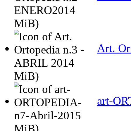
MiB)
Art. O
MiB)
art-OR
MiB)