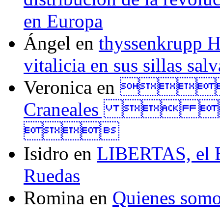
en Europa
Ángel
en
thyssenkrupp H
vitalicia en sus sillas sal
Veronica
en
Tall
Craneales  

Isidro
en
LIBERTAS, el El
Ruedas
Romina
en
Quienes som