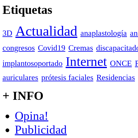
Etiquetas
Actualidad
3D
anaplastología
an
congresos
Covid19
Cremas
discapacitad
Internet
implantosoportado
ONCE
auriculares
prótesis faciales
Residencias
+ INFO
Opina!
Publicidad