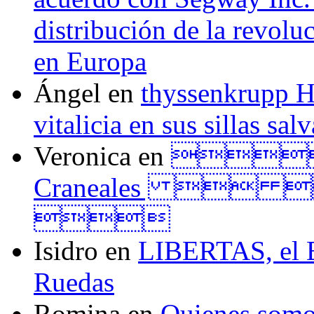
distribución de la revol
en Europa
Ángel
en
thyssenkrupp H
vitalicia en sus sillas sal
Veronica
en
Tall
Craneales  

Isidro
en
LIBERTAS, el El
Ruedas
Romina
en
Quienes som