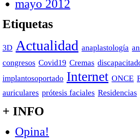
mayo 2012
Etiquetas
Actualidad
3D
anaplastología
an
congresos
Covid19
Cremas
discapacitad
Internet
implantosoportado
ONCE
auriculares
prótesis faciales
Residencias
+ INFO
Opina!