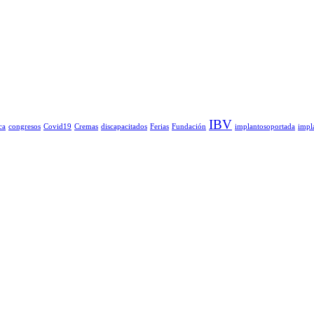
IBV
ca
congresos
Covid19
Cremas
discapacitados
Ferias
Fundación
implantosoportada
impl