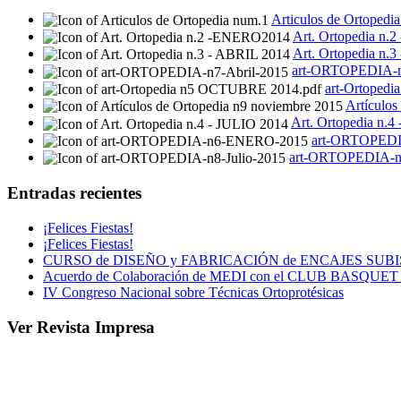
Articulos de Ortopedi
Art. Ortopedia n
Art. Ortopedia n.
art-ORTOPEDIA-n
art-Ortoped
Artículos
Art. Ortopedia n.4
art-ORTOPED
art-ORTOPEDIA-n8
Entradas recientes
¡Felices Fiestas!
¡Felices Fiestas!
CURSO de DISEÑO y FABRICACIÓN de ENCAJES SUB
Acuerdo de Colaboración de MEDI con el CLUB BASQU
IV Congreso Nacional sobre Técnicas Ortoprotésicas
Ver Revista Impresa