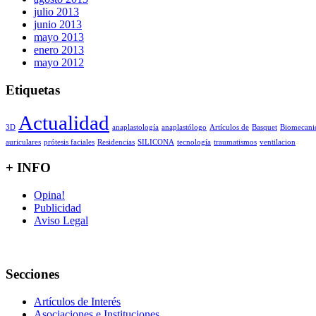
julio 2013
junio 2013
mayo 2013
enero 2013
mayo 2012
Etiquetas
Actualidad
3D
anaplastología
anaplastólogo
Artículos de
Basquet
Biomecani
auriculares
prótesis faciales
Residencias
SILICONA
tecnología
traumatismos
ventilacion
+ INFO
Opina!
Publicidad
Aviso Legal
Secciones
Artículos de Interés
Asociaciones e Instituciones