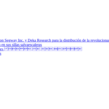
on Segway Inc. y Deka Research para la distribución de la revolucion
en sus sillas salvaescaleras
s Craneales      
s