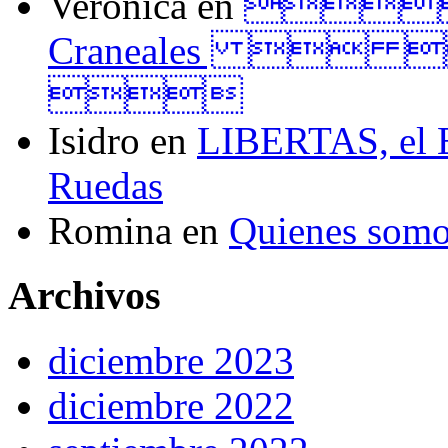
Veronica
en
Tall
Craneales  

Isidro
en
LIBERTAS, el El
Ruedas
Romina
en
Quienes som
Archivos
diciembre 2023
diciembre 2022