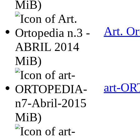
MiB)
Art. O
MiB)
art-OR
MiB)