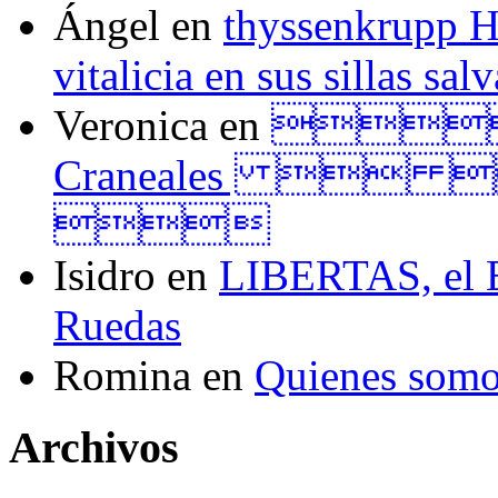
Ángel
en
thyssenkrupp H
vitalicia en sus sillas sal
Veronica
en
Tall
Craneales  

Isidro
en
LIBERTAS, el El
Ruedas
Romina
en
Quienes som
Archivos