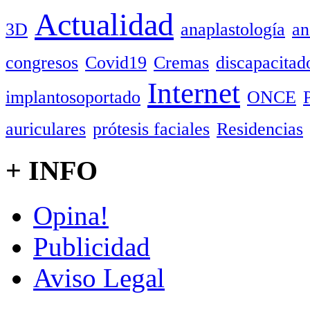
Actualidad
3D
anaplastología
an
congresos
Covid19
Cremas
discapacitad
Internet
implantosoportado
ONCE
auriculares
prótesis faciales
Residencias
+ INFO
Opina!
Publicidad
Aviso Legal