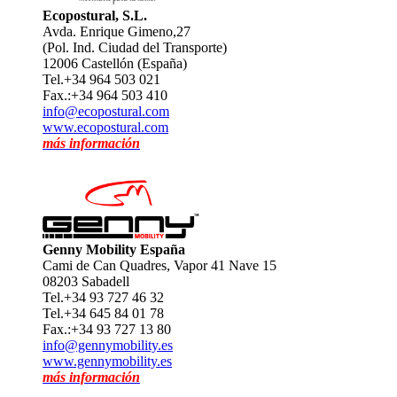
Ecopostural, S.L.
Avda. Enrique Gimeno,27
(Pol. Ind. Ciudad del Transporte)
12006 Castellón (España)
Tel.+34 964 503 021
Fax.:+34 964 503 410
info@ecopostural.com
www.ecopostural.com
más información
Genny Mobility España
Cami de Can Quadres, Vapor 41 Nave 15
08203 Sabadell
Tel.+34 93 727 46 32
Tel.+34 645 84 01 78
Fax.:+34 93 727 13 80
info@gennymobility.es
www.gennymobility.es
más información