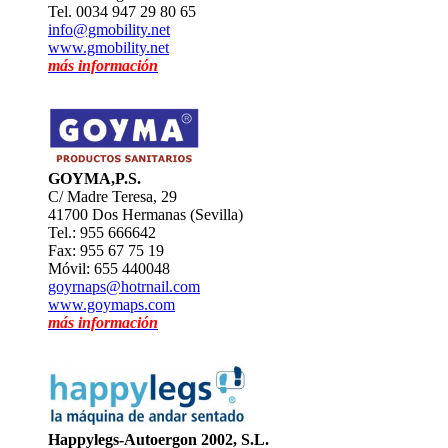
Tel. 0034 947 29 80 65
info@gmobility.net
www.gmobility.net
más información
GOYMA,P.S.
C/ Madre Teresa, 29
41700 Dos Hermanas (Sevilla)
Tel.: 955 666642
Fax: 955 67 75 19
Móvil: 655 440048
goyrnaps@hotrnail.com
www.goymaps.com
más información
Happylegs-Autoergon 2002, S.L.