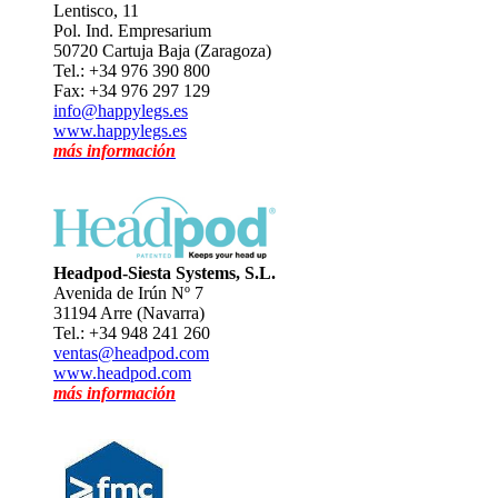
Lentisco, 11
Pol. Ind. Empresarium
50720 Cartuja Baja (Zaragoza)
Tel.: +34 976 390 800
Fax: +34 976 297 129
info@happylegs.es
www.happylegs.es
más información
Headpod-Siesta Systems, S.L.
Avenida de Irún Nº 7
31194 Arre (Navarra)
Tel.: +34 948 241 260
ventas@headpod.com
www.headpod.com
más información