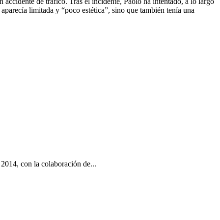
ccidente de tráfico. Tras el incidente, Paolo ha intentado, a lo largo
 aparecía limitada y “poco estética”, sino que también tenía una
2014, con la colaboración de...