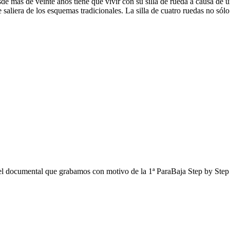
ás de veinte años tiene que vivir con su silla de rueda a causa de un a
 saliera de los esquemas tradicionales. La silla de cuatro ruedas no sólo
del documental que grabamos con motivo de la 1ª ParaBaja Step by Step 