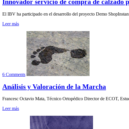
Innovador servicio de compra de calzado p
El IBV ha participado en el desarrollo del proyecto Demo ShopInstantS
Leer más
6 Comments
Análisis y Valoración de la Marcha
Francesc Octavio Mata, Técnico Ortopédico Director de ECOT, Estudi
Leer más