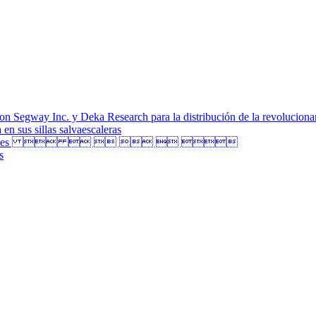
on Segway Inc. y Deka Research para la distribución de la revolucion
en sus sillas salvaescaleras
s Craneales      
s