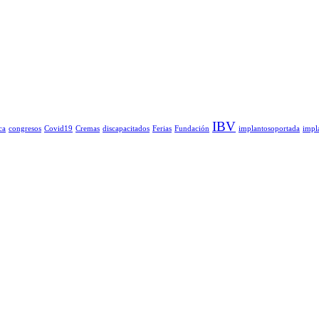
IBV
ca
congresos
Covid19
Cremas
discapacitados
Ferias
Fundación
implantosoportada
impl