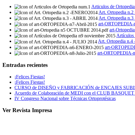
Articulos de Ortopedi
Art. Ortopedia n
Art. Ortopedia n.
art-ORTOPEDIA-n
art-Ortoped
Artículos
Art. Ortopedia n.4
art-ORTOPED
art-ORTOPEDIA-n8
Entradas recientes
¡Felices Fiestas!
¡Felices Fiestas!
CURSO de DISEÑO y FABRICACIÓN de ENCAJES SUB
Acuerdo de Colaboración de MEDI con el CLUB BASQU
IV Congreso Nacional sobre Técnicas Ortoprotésicas
Ver Revista Impresa