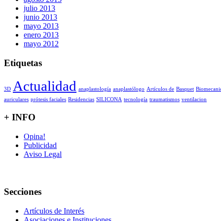
julio 2013
junio 2013
mayo 2013
enero 2013
mayo 2012
Etiquetas
Actualidad
3D
anaplastología
anaplastólogo
Artículos de
Basquet
Biomecani
auriculares
prótesis faciales
Residencias
SILICONA
tecnología
traumatismos
ventilacion
+ INFO
Opina!
Publicidad
Aviso Legal
Secciones
Artículos de Interés
Asociaciones e Instituciones