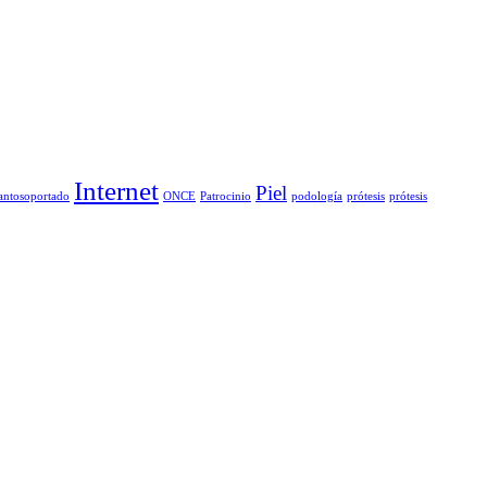
Internet
Piel
antosoportado
ONCE
Patrocinio
podología
prótesis
prótesis