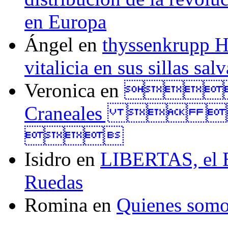
en Europa
Ángel
en
thyssenkrupp H
vitalicia en sus sillas sal
Veronica
en
Tall
Craneales  

Isidro
en
LIBERTAS, el El
Ruedas
Romina
en
Quienes som