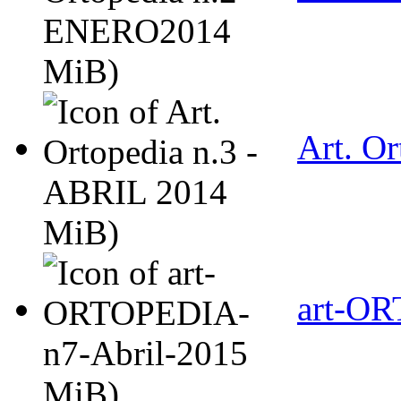
MiB)
Art. O
MiB)
art-OR
MiB)