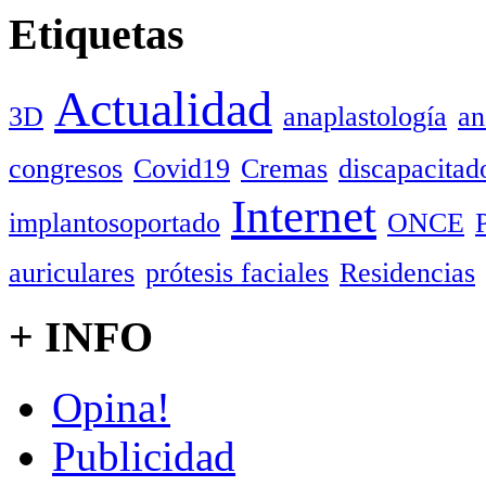
Etiquetas
Actualidad
3D
anaplastología
an
congresos
Covid19
Cremas
discapacitad
Internet
implantosoportado
ONCE
auriculares
prótesis faciales
Residencias
+ INFO
Opina!
Publicidad