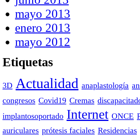
mayo 2013
enero 2013
mayo 2012
Etiquetas
Actualidad
3D
anaplastología
an
congresos
Covid19
Cremas
discapacitad
Internet
implantosoportado
ONCE
auriculares
prótesis faciales
Residencias