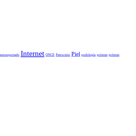
Internet
Piel
antosoportado
ONCE
Patrocinio
podología
prótesis
prótesis