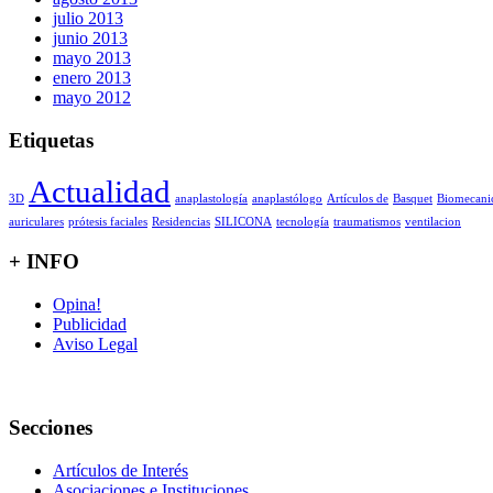
julio 2013
junio 2013
mayo 2013
enero 2013
mayo 2012
Etiquetas
Actualidad
3D
anaplastología
anaplastólogo
Artículos de
Basquet
Biomecani
auriculares
prótesis faciales
Residencias
SILICONA
tecnología
traumatismos
ventilacion
+ INFO
Opina!
Publicidad
Aviso Legal
Secciones
Artículos de Interés
Asociaciones e Instituciones