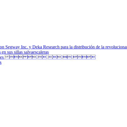
on Segway Inc. y Deka Research para la distribución de la revolucion
en sus sillas salvaescaleras
s Craneales      
s