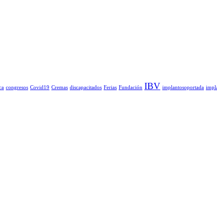
IBV
ca
congresos
Covid19
Cremas
discapacitados
Ferias
Fundación
implantosoportada
impl