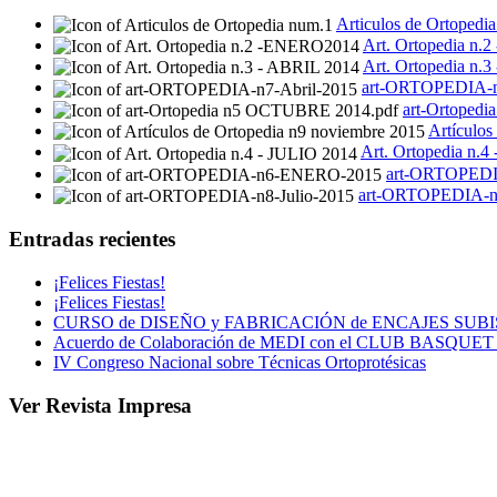
Articulos de Ortopedi
Art. Ortopedia n
Art. Ortopedia n.
art-ORTOPEDIA-n
art-Ortoped
Artículos
Art. Ortopedia n.4
art-ORTOPED
art-ORTOPEDIA-n8
Entradas recientes
¡Felices Fiestas!
¡Felices Fiestas!
CURSO de DISEÑO y FABRICACIÓN de ENCAJES SUB
Acuerdo de Colaboración de MEDI con el CLUB BASQU
IV Congreso Nacional sobre Técnicas Ortoprotésicas
Ver Revista Impresa