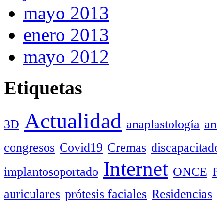
mayo 2013
enero 2013
mayo 2012
Etiquetas
Actualidad
3D
anaplastología
an
congresos
Covid19
Cremas
discapacitad
Internet
implantosoportado
ONCE
auriculares
prótesis faciales
Residencias