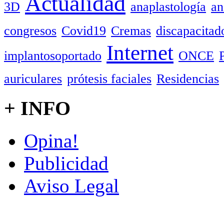
Actualidad
3D
anaplastología
an
congresos
Covid19
Cremas
discapacitad
Internet
implantosoportado
ONCE
auriculares
prótesis faciales
Residencias
+ INFO
Opina!
Publicidad
Aviso Legal