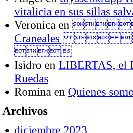
vitalicia en sus sillas sal
Veronica
en
Tall
Craneales  

Isidro
en
LIBERTAS, el El
Ruedas
Romina
en
Quienes som
Archivos
diciembre 2023