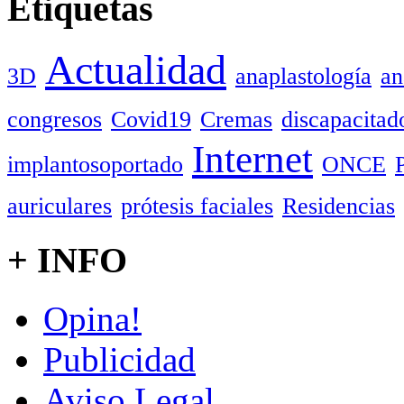
Etiquetas
Actualidad
3D
anaplastología
an
congresos
Covid19
Cremas
discapacitad
Internet
implantosoportado
ONCE
auriculares
prótesis faciales
Residencias
+ INFO
Opina!
Publicidad
Aviso Legal