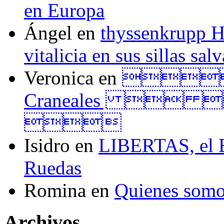
en Europa
Ángel
en
thyssenkrupp H
vitalicia en sus sillas sal
Veronica
en
Tall
Craneales  

Isidro
en
LIBERTAS, el El
Ruedas
Romina
en
Quienes som
Archivos