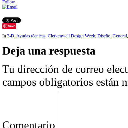
Follow
Save
In
3-D
,
Ayudas técnicas
,
Clerkenwell Design Week
,
Diseño
,
General
Deja una respuesta
Tu dirección de correo elec
campos obligatorios están
Comentario