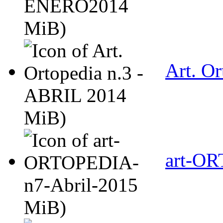
MiB)
Art. O
MiB)
art-OR
MiB)